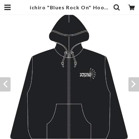
ichiro "Blues Rock On" Hoodie | ichiro Web Shop