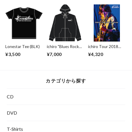
Lonestar Tee (BLK)
ichiro "Blues Rock
ichiro Tour 2018
On" Hoodie
Lonestar
¥3,500
¥7,000
¥4,320
カテゴリから探す
CD
DVD
T-Shirts