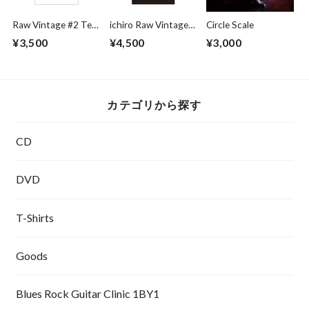
Raw Vintage #2 Tee
ichiro Raw Vintage
Circle Scale
(WHT)
"No.1" Tee (BLK)
¥3,500
¥4,500
¥3,000
カテゴリから探す
CD
DVD
T-Shirts
Goods
Blues Rock Guitar Clinic 1BY1