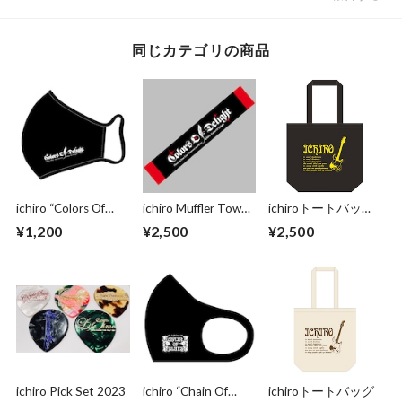
同じカテゴリの商品
ichiro “Colors Of
ichiro Muffler Towel
ichiroトートバッグ
Delight” Mask
"Colors Of Delight"
2024
¥1,200
¥2,500
¥2,500
ichiro Pick Set 2023
ichiro “Chain Of
ichiroトートバッグ