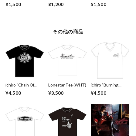
Blues” Mask
¥1,500
¥1,200
¥1,500
その他の商品
ichiro "Chain Of
Lonestar Tee (WHT)
ichiro "Burning
Blues 2025"
Souls" (WHITE)
¥4,500
¥3,500
¥4,500